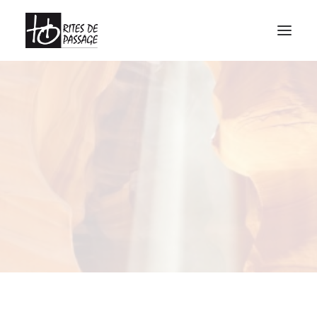
À PROPOS
VOYAGES INITIATIQUES
FORMATIONS
ATELIERS
MEDIAGRAPHIE
CALENDRIER
CONTACT