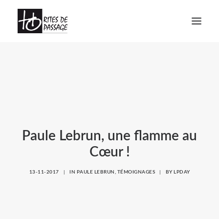
À PROPOS
VOYAGES INITIATIQUES
FORMATIONS
ATELIERS
Paule Lebrun, une flamme au
MEDIAGRAPHIE
Cœur !
CALENDRIER
CONTACT
13-11-2017
|
IN
PAULE LEBRUN
,
TÉMOIGNAGES
|
BY
LPDAY