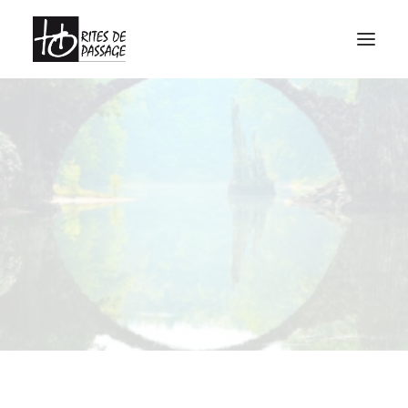
À PROPOS
VOYAGES INITIATIQUES
FORMATIONS
ATELIERS
MEDIAGRAPHIE
CALENDRIER
CONTACT