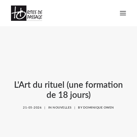
À PROPOS
VOYAGES INITIATIQUES
FORMATIONS
ATELIERS
L'Art du rituel (une formation
MEDIAGRAPHIE
de 18 jours)
CALENDRIER
CONTACT
21-05-2026
|
IN
NOUVELLES
|
BY
DOMINIQUE OWEN