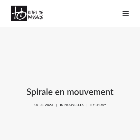
À PROPOS
VOYAGES INITIATIQUES
FORMATIONS
ATELIERS
MEDIAGRAPHIE
Spirale en mouvement
CALENDRIER
10-03-2023
|
IN
NOUVELLES
|
BY
LPDAY
CONTACT