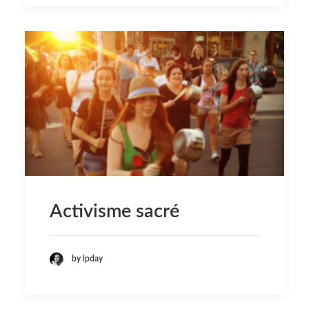
Activisme sacré
by lpday