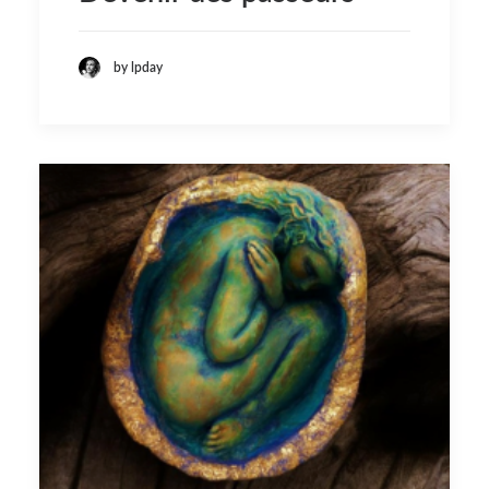
by lpday