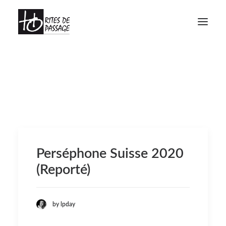
À PROPOS
VOYAGES INITIATIQUES
FORMATIONS
ATELIERS
MEDIAGRAPHIE
Perséphone Suisse 2020
CALENDRIER
(Reporté)
CONTACT
by lpday