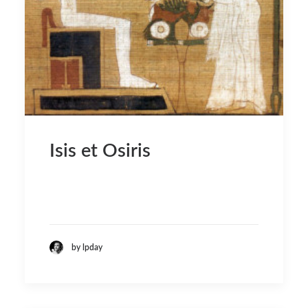
Isis et Osiris
by lpday